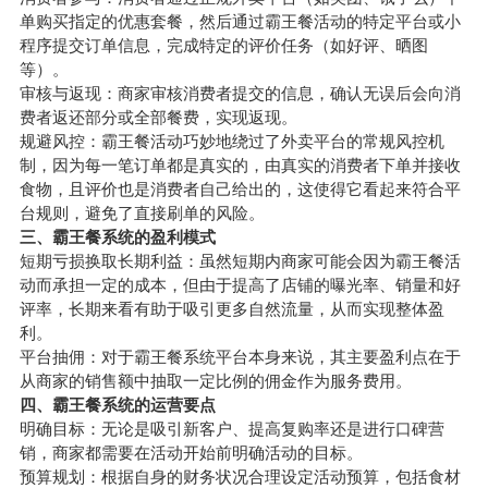
单购买指定的优惠套餐，然后通过霸王餐活动的特定平台或小
程序提交订单信息，完成特定的评价任务（如好评、晒图
等）。
审核与返现：商家审核消费者提交的信息，确认无误后会向消
费者返还部分或全部餐费，实现返现。
规避风控：霸王餐活动巧妙地绕过了外卖平台的常规风控机
制，因为每一笔订单都是真实的，由真实的消费者下单并接收
食物，且评价也是消费者自己给出的，这使得它看起来符合平
台规则，避免了直接刷单的风险。
三、霸王餐系统的盈利模式
短期亏损换取长期利益：虽然短期内商家可能会因为霸王餐活
动而承担一定的成本，但由于提高了店铺的曝光率、销量和好
评率，长期来看有助于吸引更多自然流量，从而实现整体盈
利。
平台抽佣：对于霸王餐系统平台本身来说，其主要盈利点在于
从商家的销售额中抽取一定比例的佣金作为服务费用。
四、霸王餐系统的运营要点
明确目标：无论是吸引新客户、提高复购率还是进行口碑营
销，商家都需要在活动开始前明确活动的目标。
预算规划：根据自身的财务状况合理设定活动预算，包括食材