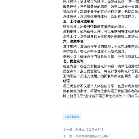
环境描述：描述餐厅的环境，如装修风格、卫生情
服务评价：评价服务员的态度、效率以及专业知识
菜品点评：对霸王餐中的菜品进行点评，包括口味
总体感受：总结整体用餐体验，给出推荐或建议。
五、上传图片或视频
拍摄照片：用餐时拍摄高质量的菜品照片。
录制视频：如果条件允许，可以录制用餐体验的短
选择上传：选择最具代表性的图片或视频上传到点
六、注意事项
遵守规则：遵循点评平台的规则，不发布违规内容
保护隐私：在点评中不透露个人隐私信息。
诚实守信：确保点评内容真实可信，不夸大或贬低
七、提交点评
检查内容：在提交前检查点评内容，确保无遗漏或
提交点评：点击提交按钮，将点评发布到点评首页
互动回应：关注其他用户的回复和商家的回应，进
结语
霸王餐点评不仅是个人体验的分享，也是对商家服
供有价值的参考。希望每位参与霸王餐的顾客都能
以上就是关于“点评首页霸王餐怎么点评？”的相
# 霸王餐攻略
上一篇：对外api接口怎么写？
下一篇：美团外卖地图api怎么用？