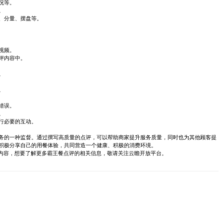
况等。
。
、分量、摆盘等。
视频。
评内容中。
。
。
错误。
。
行必要的互动。
务的一种监督。通过撰写高质量的点评，可以帮助商家提升服务质量，同时也为其他顾客提
积极分享自己的用餐体验，共同营造一个健康、积极的消费环境。
关内容，想要了解更多霸王餐点评的相关信息，敬请关注云瞻开放平台。