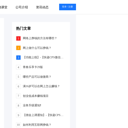
瞻课堂
公司介绍
资讯动态
登录 / 注册
热门文章
网络上挣钱的方法有哪些？
1
网上做什么可以挣钱？
2
【功能上线】-【快递CPS微信支付分】
3
青春乐享卡29版
4
哪些产品可以做微商？
5
满16岁可以在网上怎么赚钱？
6
创业低成本赚钱项目
7
业务升级通知❗
8
【佣金上调通知】-【快递CPS】-佣金上调至20%
9
如何利用互联网挣钱？
10