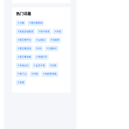
热门话题
# 云瞻
# 霸王餐系统
# 奖励活动配置
# 用户体系
# 外卖
# 霸王餐平台
# api接口
# 优惠券
# 霸王餐活动
# 618
# 云瞻618
# 霸王餐攻略
# 滴滴打车
# 本地出行
# 会员卡券
# 结算
# 饿了么
# 抖客
# 电影票优惠
# 美团