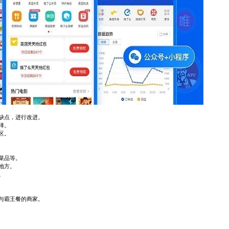
缺点，进行改进。
择。
区。
菜品等。
地方。
。
与霸王餐的商家。