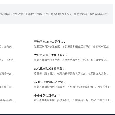
为转载稿，免费转载出于非商业性学习目的，版权归原作者所有。如您对内容、版权等问题存在
开放平台api接口是什么？
随着移动互联网的快速发展，外卖行业在近几年迅速崛起，各类美食只需轻点手机，便能送餐上门。在杭州这座美食天堂，外卖市场竞争尤为激烈，不少商家推出霸王餐活动，吸引顾客眼球。那么，杭州外卖霸王餐哪个好？
随着互联网的快速发展，各类应用和服务层出不穷，信息孤岛现象日益明显。为了促进互联网行业的繁荣，提高用户体验，开放平台API接口应运而生。那么，究竟什么是开放平台API接口呢？
大众点评霸王餐如何验证？
淘宝作为中国最大的综合性网购平台，为广大开发者提供了一系列API接口，使得第三方应用程序、服务能够与淘宝平台进行数据交互，从而实现各种业务场景的拓展。淘宝API接口的作用主要体现在以下几个方面：
随着互联网的快速发展，各类在线服务平台层出不穷，其中大众点评作为一款集餐饮、娱乐、购物于一体的生活服务类应用，深受消费者喜爱。特别是大众点评推出的霸王餐活动，让消费者在享受美食的同时，还能免费品尝，实为一大福利。然而，如何验证大众点评霸王餐活动的真实性，成为了消费者关注的问题。本文将为您详细介绍大众点评霸王餐的验证方法。
怎么找自己城市霸王餐？
外卖霸王餐作为一项吸引用户眼球的营销策略，其背后隐藏着一套精妙的盈利机制。在这一模式下，运营者不仅要让顾客享受到“免费的午餐”，同时也要确保平台和参与商家能从中获得经济利益。那么，外卖霸王餐运营究竟是如何在“免费”光环下实现盈利的呢？本文将深入剖析几个关键点。
霸王餐，顾名思义，就是免费享受美食的机会。在我国各大城市，不少餐厅、美食活动都会提供霸王餐的机会。那么，如何才能找到自己城市的霸王餐呢？下面，就为大家介绍几种方法。
api接口并发测试怎么测？
随着直播行业的兴起，越来越多的商家开始尝试通过直播来推广自己的产品和服务。其中，直播霸王餐活动因其新颖性和互动性，成为吸引观众和提升品牌影响力的有效手段。本文将探讨如何设置一场成功的直播霸王餐活动。
随着互联网技术的飞速发展，API（应用程序编程接口）作为系统间通信的核心手段变得日益重要。为了保证API能够稳定运行并支持高并发访问，进行并发测试就显得尤为关键。本文将详细介绍如何有效地对API接口进行并发测试。
拼多多怎么对接api？
因抖音CPS推广系统部分能力升级，自2024年6月19日起穿山甲抖客涉及【抖音电商】的相关CPS平台产品转链能力、API功能将暂时停止服务！
在当今的电商领域，拼多多作为一个重要的平台，其API对接对于开发者和企业来说具有重要意义。它可以帮助实现更高效的业务流程、数据管理和个性化的应用开发。以下是关于拼多多如何对接API的详细介绍。