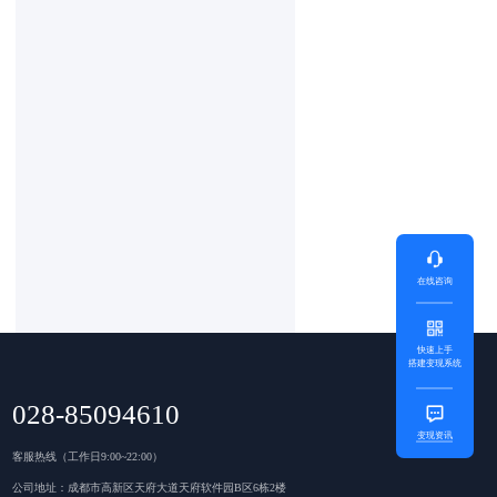
在线咨询
快速上手
搭建变现系统
028-85094610
变现资讯
客服热线（工作日9:00~22:00）
公司地址：成都市高新区天府大道天府软件园B区6栋2楼