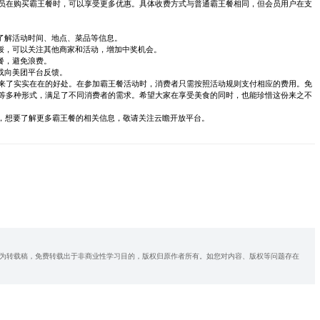
员在购买霸王餐时，可以享受更多优惠。具体收费方式与普通霸王餐相同，但会员用户在支
，了解活动时间、地点、菜品等信息。
气馁，可以关注其他商家和活动，增加中奖机会。
餐，避免浪费。
或向美团平台反馈。
来了实实在在的好处。在参加霸王餐活动时，消费者只需按照活动规则支付相应的费用。免
等多种形式，满足了不同消费者的需求。希望大家在享受美食的同时，也能珍惜这份来之不
容，想要了解更多霸王餐的相关信息，敬请关注云瞻开放平台。
为转载稿，免费转载出于非商业性学习目的，版权归原作者所有。如您对内容、版权等问题存在