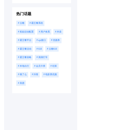
热门话题
# 云瞻
# 霸王餐系统
# 奖励活动配置
# 用户体系
# 外卖
# 霸王餐平台
# api接口
# 优惠券
# 霸王餐活动
# 618
# 云瞻618
# 霸王餐攻略
# 滴滴打车
# 本地出行
# 会员卡券
# 结算
# 饿了么
# 抖客
# 电影票优惠
# 美团