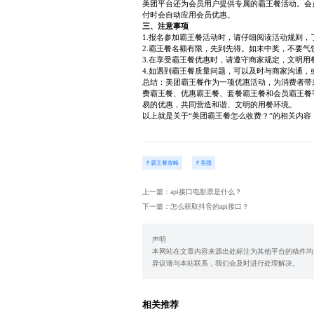
美团平台还为会员用户提供专属的霸王餐活动。会
付时会自动应用会员优惠。
三、注意事项
1.报名参加霸王餐活动时，请仔细阅读活动规则
2.霸王餐名额有限，先到先得。如未中奖，不要
3.在享受霸王餐优惠时，请遵守商家规定，文明用
4.如遇到霸王餐质量问题，可以及时与商家沟通，
总结：美团霸王餐作为一项优惠活动，为消费者带
费霸王餐、优惠霸王餐、套餐霸王餐和会员霸王餐
易的优惠，共同营造和谐、文明的用餐环境。
以上就是关于“美团霸王餐怎么收费？”的相关内
# 霸王餐攻略
# 美团
上一篇：api接口电影票是什么？
下一篇：怎么获取抖音的api接口？
声明
本网站在文章内容来源出处标注为其他平台的稿件均
异议请与本站联系，我们会及时进行处理解决。
相关推荐