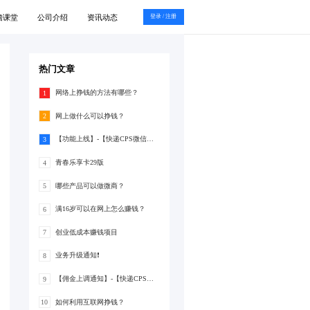
瞻课堂
公司介绍
资讯动态
登录 / 注册
热门文章
网络上挣钱的方法有哪些？
1
网上做什么可以挣钱？
2
【功能上线】-【快递CPS微信支付分】
3
青春乐享卡29版
4
哪些产品可以做微商？
5
满16岁可以在网上怎么赚钱？
6
创业低成本赚钱项目
7
业务升级通知❗
8
【佣金上调通知】-【快递CPS】-佣金上调至20%
9
如何利用互联网挣钱？
10