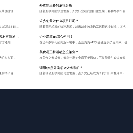
外卖霸王餐的逻辑分析
随着共享经济的兴起，滴滴顺风车作为一种出行方式，因其便捷性和经济性受到了广大用户的欢迎。对于开发者而言，滴滴顺风车提供的API接口成为了连接用户和平台的重要桥梁。本文将探讨滴滴顺风车API接口的基本概念、功能以及如何利用这些接口进行开发。
随着互联网的快速发展，外卖行业在我国日益繁荣，各种外卖平台层出不穷，竞争激烈。为了吸引顾客、抢占市场份额，外卖平台纷纷推出各种优惠活动，其中“霸王餐”活动尤为引人注目。本文将对外卖霸王餐的逻辑进行分析。
返乡创业做什么项目好呢？
⏰ 活动时间：8.5（周三） 🎁 利益点： • 10点抢38-18 • 11点抢38-18 🔗美团外卖节取链直达： #小程序://云瞻助手/i7EpCyt4WLHoKSG
随着我国经济的快速发展，越来越多的农民工选择返乡创业，谋求一番新的事业。那么，对于这些返乡创业者来说，选择什么样的项目才能实现事业的成功呢？
【摄影好券】五一出游美拍季会场标题、利益点、素材更新通知！
企业滴滴api怎么使用？
➢活动名称：【新衣换新颜】大牌洗衣保洁限时抢 🔔接官方通知：因官方系统调整，原【摄影好券】五一出游美拍季会场更换为【新衣换新颜】大牌洗衣保洁限时抢，业务需重新取链，请各位老板重新取链，及时更换成最新链接进行推广 🎉利益点：全场2折起，洗衣保洁全场9.9元/件起 💰佣金比例：1.3% ✅数据返回：实时返回 ➢结算规则：无售后无违规，次月23号结算 ⏰活动时间：2025.5.8-12.31 请各位老板知悉，预祝各位老板大卖
在当今数字化的商业环境中，企业滴滴API为企业提供了更高效、便捷的出行管理解决方案。那么，如何正确使用企业滴滴API呢？
美食霸王餐活动怎么策划？
在如今的数字化时代，外卖服务已经融入了我们日常生活的方方面面，成为现代人解决餐饮需求的便捷途径。而伴随着外卖行业的蓬勃发展，一种新颖的营销策略——“外卖霸王餐”逐渐走入公众视野，引起了广泛的关注与讨论。许多人好奇，外卖霸王餐是否真的如同其名称那般“霸气”，是否真的是通过系统抽奖的方式进行？本文将深入解析外卖霸王餐的运作机制，揭示其背后的真实面貌。
在美食之都成都，策划一场美食霸王餐活动，不仅能吸引众多食客的关注，还能为餐厅带来极高的人气和口碑。以下是一份详细的美食霸王餐活动策划方案。
调用api点外卖怎么做出来的？
在电商竞争日益激烈的今天，京东作为国内知名的综合性购物平台，不断推出创新的营销工具以提升商家与消费者的互动体验。其中，京东店铺优惠券API的推出，为商家提供了一种高效、便捷的营销手段，帮助店铺吸引流量、提高转化率和顾客满意度。本文将深入探讨京东店铺优惠券API的接入流程、功能特性和应用场景，以及它如何助力商家在电商营销中占据优势。
随着移动互联网的飞速发展，点外卖已经成为了我们日常生活中不可或缺的一部分。只需轻轻一点，美食就能送到家，极大地方便了我们的生活。那么，你是否好奇过，调用API点外卖是怎么实现的呢？