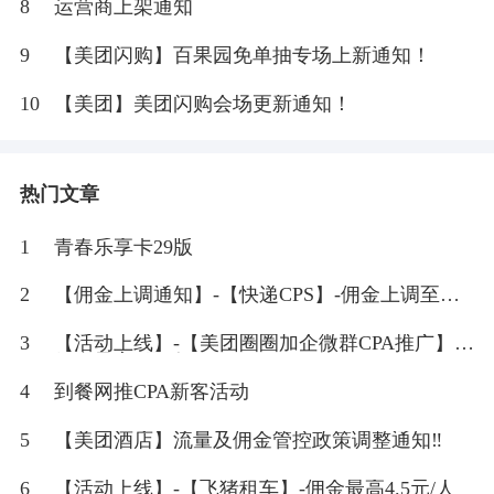
8
运营商上架通知
9
【美团闪购】百果园免单抽专场上新通知！
10
【美团】美团闪购会场更新通知！
热门文章
1
青春乐享卡29版
2
【佣金上调通知】-【快递CPS】-佣金上调至
20%
3
【活动上线】-【美团圈圈加企微群CPA推广】-
佣金最高8元/人
4
到餐网推CPA新客活动
5
【美团酒店】流量及佣金管控政策调整通知‼
6
【活动上线】-【飞猪租车】-佣金最高4.5元/人