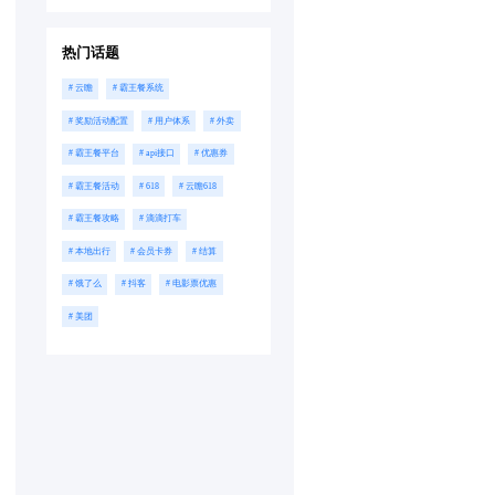
热门话题
# 云瞻
# 霸王餐系统
# 奖励活动配置
# 用户体系
# 外卖
# 霸王餐平台
# api接口
# 优惠券
# 霸王餐活动
# 618
# 云瞻618
# 霸王餐攻略
# 滴滴打车
# 本地出行
# 会员卡券
# 结算
# 饿了么
# 抖客
# 电影票优惠
# 美团