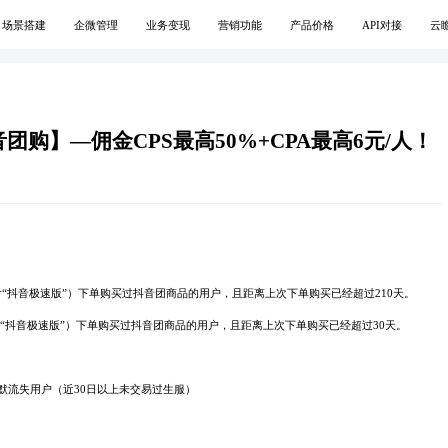
场景搭建
企微管理
业务变现
营销功能
产品价格
API对接
云
购】—佣金CPS最高50%+CPA最高6元/人！
含“抖音极速版”）下单购买过抖音团商品的用户，且距离上次下单购买已经超过210天。
“抖音极速版”）下单购买过抖音团商品的用户，且距离上次下单购买已经超过30天。
默流失用户（近30日以上未交易过生服）