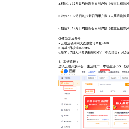
a.档位1：12月日均拉新召回用户数（去重且剔除风控）
b.档位2：12月日均拉新召回用户数（去重且剔除风控）
c.档位3：12月日均拉新召回用户数（去重且剔除风控
③奖励发放条件
a.云瞻活动期间大盘成交订单量≥100
b.首单7日核销率≥50%
c.新客：7日人均复购核销GMV（不含当日）≥0.
4、取链路径：
进入云瞻开放平台→生活推广→本地生活CPS→找