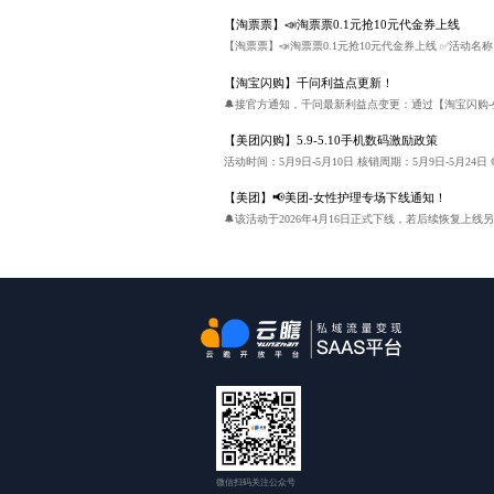
【淘票票】📣淘票票0.1元抢10元代金券上线
【淘宝闪购】千问利益点更新！
【美团闪购】5.9-5.10手机数码激励政策
【美团】📢美团-女性护理专场下线通知！
微信扫码关注公众号