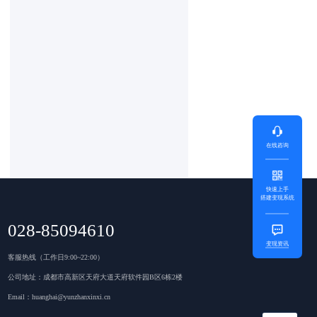
在线咨询
快速上手
搭建变现系统
028-85094610
变现资讯
客服热线（工作日9:00~22:00）
公司地址：成都市高新区天府大道天府软件园B区6栋2楼
Email：huanghai@yunzhanxinxi.cn