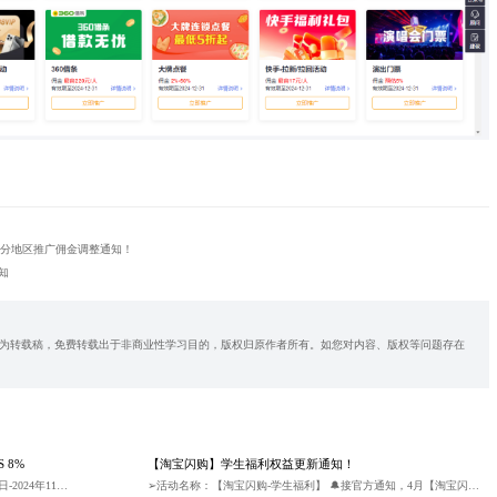
部分地区推广佣金调整通知！
知
为转载稿，免费转载出于非商业性学习目的，版权归原作者所有。如您对内容、版权等问题存在
 8%
【淘宝闪购】学生福利权益更新通知！
【T3—CPS+CPA】活动上新 ①活动时间：2024年11月1日-2024年11月10日 ②佣金：新客首单CPA10元，绑定后7日内除首单外CPS 8%，老客CPS 8% ③归因逻辑：C端用户点击推广链接绑定账号领券下单，7天内归因
➢活动名称：【淘宝闪购-学生福利】 🔔接官方通知，4月【淘宝闪购-学生福利】会场新增学生抽免单活动 🎉利益点： 1、最高享15元免单券（数量有限，先到先得），还有无门槛品牌学生专享券； 2、学生超吃卡依然是0元领取5*6 季卡，开卡后按首张红包核销收入0.3元/卡； 3、可享价值100+券包买赠权益； 4、普通用户1分钱开卡。 请各位老板取链进行推广~ 预祝各位老板大卖[庆祝]