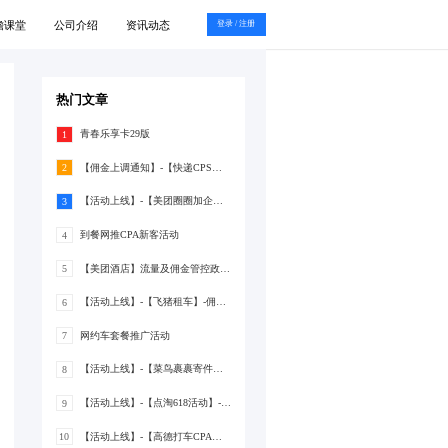
瞻课堂
公司介绍
资讯动态
登录 / 注册
热门文章
青春乐享卡29版
1
【佣金上调通知】-【快递CPS】-佣金上调至20%
2
【活动上线】-【美团圈圈加企微群CPA推广】-佣金最高8元/人
3
到餐网推CPA新客活动
4
【美团酒店】流量及佣金管控政策调整通知‼
5
【活动上线】-【飞猪租车】-佣金最高4.5元/人
6
网约车套餐推广活动
7
【活动上线】-【菜鸟裹裹寄件】-佣金最高14%
8
【活动上线】-【点淘618活动】-佣金最高12元+2%
9
【活动上线】-【高德打车CPA香港版】-佣金8元/个打车拉新
10