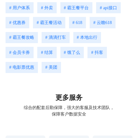
# 用户体系
# 外卖
# 霸王餐平台
# api接口
# 优惠券
# 霸王餐活动
# 618
# 云瞻618
# 霸王餐攻略
# 滴滴打车
# 本地出行
# 会员卡券
# 结算
# 饿了么
# 抖客
# 电影票优惠
# 美团
更多服务
综合的配套后勤保障，强大的客服及技术团队，
保障客户数据安全