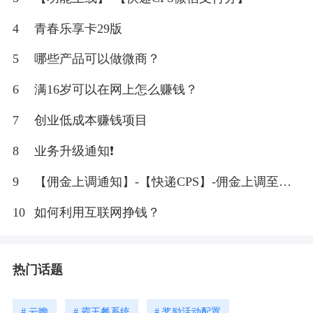
4
青春乐享卡29版
5
哪些产品可以做微商？
6
满16岁可以在网上怎么赚钱？
7
创业低成本赚钱项目
8
业务升级通知❗
9
【佣金上调通知】-【快递CPS】-佣金上调至
20%
10
如何利用互联网挣钱？
热门话题
# 云瞻
# 霸王餐系统
# 奖励活动配置