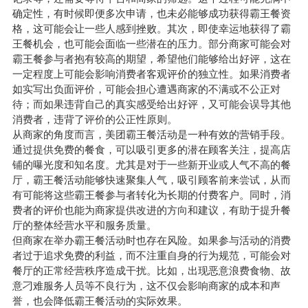
确定性，有时候即便多次申请，也未必能够成功获得霸王餐资
格，这可能会让一些人感到挫败。其次，即使幸运地获得了霸
王餐机会，也可能会面临一些潜在的压力。部分商家可能会对
霸王餐参与者抱有较高的期望，希望他们能够给出好评，这在
一定程度上可能会影响消费者客观评价的独立性。如果消费者
如实写出负面评价，可能会担心遭遇商家的不满或不公正对
待；而如果违背自己的真实感受给出好评，又可能会误导其他
消费者，违背了评价的公正性原则。
从商家的角度而言，美团霸王餐活动是一种有效的营销手段。
通过提供免费的餐食，可以吸引更多的潜在顾客关注，提高店
铺的曝光度和知名度。尤其是对于一些新开业或人气不高的餐
厅，霸王餐活动能够快速聚集人气，吸引顾客前来尝试，从而
有可能将这些霸王餐参与者转化为长期的付费客户。同时，消
费者的评价也能为商家提供改进的方向和建议，有助于提升餐
厅的整体经营水平和服务质量。
但商家在举办霸王餐活动时也存在风险。如果参与活动的消费
者过于追求免费的利益，而不注重自身的行为规范，可能会对
餐厅的正常经营秩序造成干扰。比如，出现恶意浪费食物、故
意刁难服务人员等不良行为，这不仅会影响商家的成本和声
誉，也会降低霸王餐活动的实际效果。