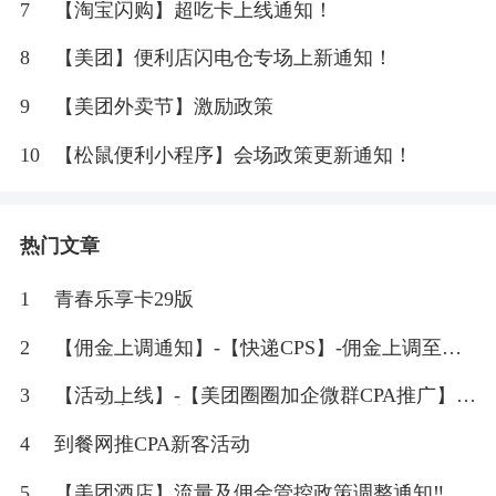
7
【淘宝闪购】超吃卡上线通知！
8
【美团】便利店闪电仓专场上新通知！
9
【美团外卖节】激励政策
10
【松鼠便利小程序】会场政策更新通知！
热门文章
1
青春乐享卡29版
2
【佣金上调通知】-【快递CPS】-佣金上调至
20%
3
【活动上线】-【美团圈圈加企微群CPA推广】-
佣金最高8元/人
4
到餐网推CPA新客活动
5
【美团酒店】流量及佣金管控政策调整通知‼