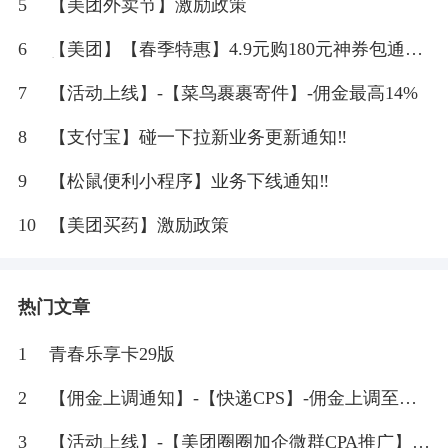
5
【美团外卖节】激励政策
6
【美团】【春季特惠】4.9元购180元神券包通
知‼
7
【活动上线】-【菜鸟裹裹寄件】-佣金最高14%
8
【支付宝】碰一下拉新业务更新通知‼
9
【松鼠便利小程序】业务下线通知‼
10
【美团买药】激励政策
热门文章
1
青春乐享卡29版
2
【佣金上调通知】-【快递CPS】-佣金上调至
20%
3
【活动上线】-【美团圈圈加企微群CPA推广】-