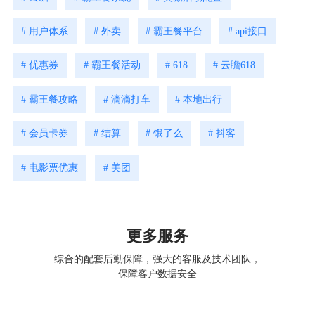
# 用户体系
# 外卖
# 霸王餐平台
# api接口
# 优惠券
# 霸王餐活动
# 618
# 云瞻618
# 霸王餐攻略
# 滴滴打车
# 本地出行
# 会员卡券
# 结算
# 饿了么
# 抖客
# 电影票优惠
# 美团
更多服务
综合的配套后勤保障，强大的客服及技术团队，
保障客户数据安全