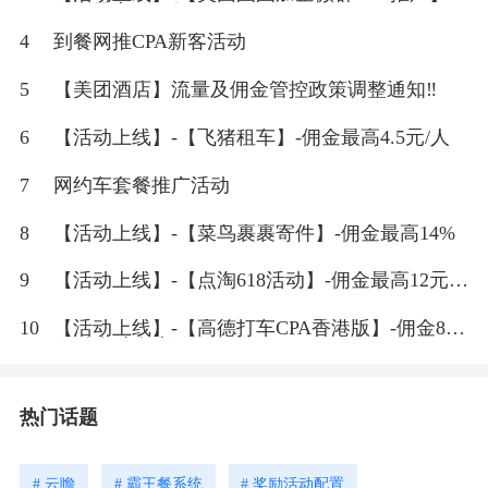
佣金最高8元/人
4
到餐网推CPA新客活动
5
【美团酒店】流量及佣金管控政策调整通知‼
6
【活动上线】-【飞猪租车】-佣金最高4.5元/人
7
网约车套餐推广活动
8
【活动上线】-【菜鸟裹裹寄件】-佣金最高14%
9
【活动上线】-【点淘618活动】-佣金最高12元
+2%
10
【活动上线】-【高德打车CPA香港版】-佣金8
元/个打车拉新
热门话题
# 云瞻
# 霸王餐系统
# 奖励活动配置