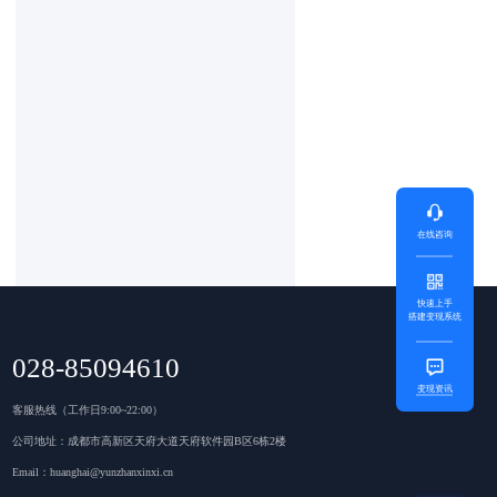
在线咨询
快速上手
搭建变现系统
028-85094610
变现资讯
客服热线（工作日9:00~22:00）
公司地址：成都市高新区天府大道天府软件园B区6栋2楼
Email：huanghai@yunzhanxinxi.cn