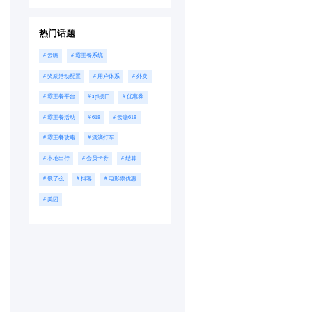
热门话题
# 云瞻
# 霸王餐系统
# 奖励活动配置
# 用户体系
# 外卖
# 霸王餐平台
# api接口
# 优惠券
# 霸王餐活动
# 618
# 云瞻618
# 霸王餐攻略
# 滴滴打车
# 本地出行
# 会员卡券
# 结算
# 饿了么
# 抖客
# 电影票优惠
# 美团