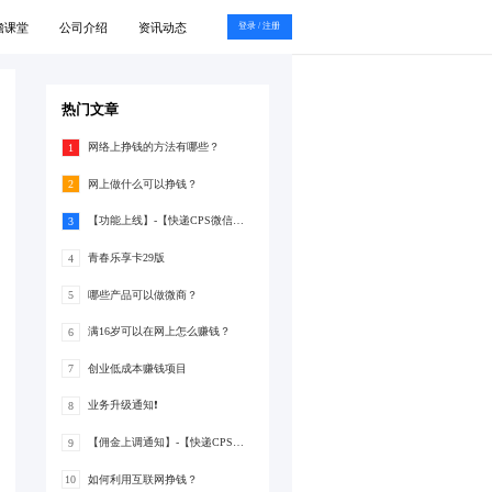
瞻课堂
公司介绍
资讯动态
登录 / 注册
热门文章
网络上挣钱的方法有哪些？
1
网上做什么可以挣钱？
2
【功能上线】-【快递CPS微信支付分】
3
青春乐享卡29版
4
哪些产品可以做微商？
5
满16岁可以在网上怎么赚钱？
6
创业低成本赚钱项目
7
业务升级通知❗
8
【佣金上调通知】-【快递CPS】-佣金上调至20%
9
如何利用互联网挣钱？
10