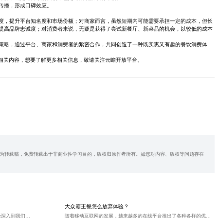
传播，形成口碑效应。
度，提升平台知名度和市场份额；对商家而言，虽然短期内可能需要承担一定的成本，但长
提高品牌忠诚度；对消费者来说，无疑是获得了尝试新餐厅、新菜品的机会，以较低的成本
策略，通过平台、商家和消费者的紧密合作，共同创造了一种既实惠又有趣的餐饮消费体
的相关内容，想要了解更多相关信息，敬请关注云瞻开放平台。
为转载稿，免费转载出于非商业性学习目的，版权归原作者所有。如您对内容、版权等问题存在
大众霸王餐怎么放弃体验？
随着移动互联网的快速发展，手机应用程序（App）已经深入到我们生活的方方面面。在App开发过程中，调用手机API接口是实现功能的重要一环。本文将为您介绍如何调用手机API接口，帮助您更好地理解这一技术。
随着移动互联网的发展，越来越多的在线平台推出了各种各样的优惠活动，其中“霸王餐”活动尤其受到消费者的欢迎。这种活动通常允许用户以极低的价格甚至免费享用美食，条件是分享用餐体验和反馈。然而，有时候由于各种原因，用户可能需要取消或放弃已中奖的霸王餐体验。本文将详细介绍如何在大众点评上放弃霸王餐体验。