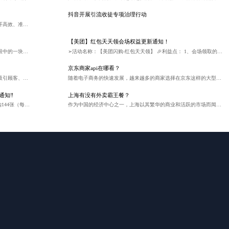
抖音开展引流收徒专项治理行动
在当今数字化的时代，机票预订和相关服务的提供离不开高效、准确的 API 接口。随着技术的不断发展，新版机票 API 接口也在不断涌现，为旅游行业带来了更多的便利和创新。
【美团】红包天天领会场权益更新通知！
随着短视频行业的迅猛发展，抖音已经成为众多开发者眼中的一块肥肉。开发者们希望通过接入抖音OpenAPI（应用程序编程接口），实现与抖音平台的功能对接，从而为自己的应用带来更多流量和用户。那么，抖音OpenAPI究竟该如何获取呢？
➢活动名称：【美团闪购-红包天天领】 🎉利益点： 1、会场领取的神券可以跳转每日神价会场 2、新老客神价3·3；20-15，鲜花58-12 💰佣金：红包归因0.1%页面归因0%其余0.1~8% 📎欢迎各位老板云瞻平台取链推广，抓住元宵节这波流量高峰！ 预祝各位老板大卖[庆祝]
京东商家api在哪看？
外卖霸王餐作为一种新颖的营销模式，正逐渐成为商家吸引顾客、提升品牌影响力的有效手段，同时也让广大食客得以以极低的成本享受美食。如果你是一名希望参与其中的消费者或商家，又或者是想要推广此类活动的代理商，本文将为你详细介绍如何加入外卖霸王餐系统，开启一段美味又实惠的美食探索之旅。
随着电子商务的快速发展，越来越多的商家选择在京东这样的大型电商平台开设店铺。为了方便商家进行商品管理、订单处理等操作，京东开放平台提供了丰富的API接口。那么，京东商家API究竟在哪看？
通知‼
上海有没有外卖霸王餐？
➢活动名称：美团神券包 🌟 利益点： ✅年卡：12.12元购144张（每月12张）×5元券 ✅季卡：6.9元购18张（每月6张）×5元券 ✅月卡：4.9元购12张×5元券 💰 会场佣金： 页面归因：0.1% 年卡售卖商品归因：佣金率35% 月卡季卡售卖商品归因：佣金率10% ⏰ 活动期间：11月19日-11月25日 ⚠ 长周期卡（包含季卡、年卡）暂不支持退款 🚩 归因口径：售卖归因，神券包售卖后用户24小时不退费即订单为完成状态，且需是非风控订单 ——————————— 🔽手机端点击🔽取活动链接推： #小程序://云瞻助手/oc6vaLFZjzTzPws 祝各位老板爆单大卖[庆祝]
作为中国的经济中心之一，上海以其繁华的商业和活跃的市场而闻名。在这样的大都市中，外卖服务尤为发达，而外卖霸王餐作为一种促销手段，也在这里找到了它的市场。本文将探讨上海是否存在外卖霸王餐，以及它们是如何运作的。