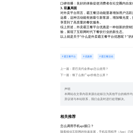
口碑传播：良好的体验促使消费者在社交圈内自发
3. 双赢局面
对外卖平台而言，霸王餐活动能显著增加用户活跃
远看，这种活动能有效吸引新客源，增加曝光度，
享受到了高质量的餐饮服务。
综上所述，外卖霸王餐平台优惠是一种创新的营销
验，展现了互联网时代下餐饮行业的新生态。
以上就是关于“什么是外卖霸王餐平台优惠呢？”
# 霸王餐平台
# 优惠券
# 霸王餐活动
上一篇：星巴克代金券api怎么使用？
下一篇：饿了么推广api价格怎么算？
声明
本网站在文章内容来源出处标注为其他平台的稿件均
异议请与本站联系，我们会及时进行处理解决。
相关推荐
怎么调用手机api接口？