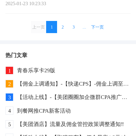
2025-01-23 10:23:33
上一页
1
2
3
...
下一页
热门文章
青春乐享卡29版
1
【佣金上调通知】-【快递CPS】-佣金上调至
2
20%
【活动上线】-【美团圈圈加企微群CPA推广】-
3
佣金最高8元/人
到餐网推CPA新客活动
4
【美团酒店】流量及佣金管控政策调整通知‼
5