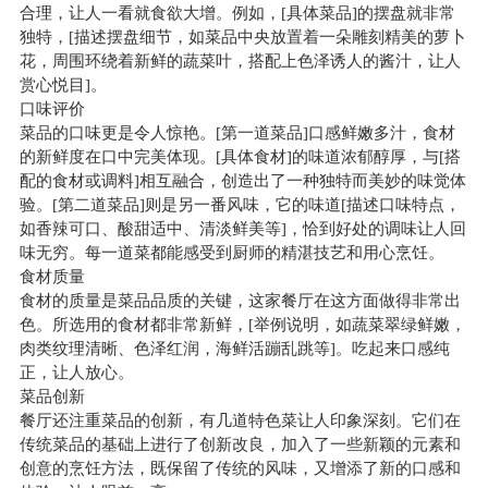
合理，让人一看就食欲大增。例如，[具体菜品]的摆盘就非常
独特，[描述摆盘细节，如菜品中央放置着一朵雕刻精美的萝卜
花，周围环绕着新鲜的蔬菜叶，搭配上色泽诱人的酱汁，让人
赏心悦目]。
口味评价
菜品的口味更是令人惊艳。[第一道菜品]口感鲜嫩多汁，食材
的新鲜度在口中完美体现。[具体食材]的味道浓郁醇厚，与[搭
配的食材或调料]相互融合，创造出了一种独特而美妙的味觉体
验。[第二道菜品]则是另一番风味，它的味道[描述口味特点，
如香辣可口、酸甜适中、清淡鲜美等]，恰到好处的调味让人回
味无穷。每一道菜都能感受到厨师的精湛技艺和用心烹饪。
食材质量
食材的质量是菜品品质的关键，这家餐厅在这方面做得非常出
色。所选用的食材都非常新鲜，[举例说明，如蔬菜翠绿鲜嫩，
肉类纹理清晰、色泽红润，海鲜活蹦乱跳等]。吃起来口感纯
正，让人放心。
菜品创新
餐厅还注重菜品的创新，有几道特色菜让人印象深刻。它们在
传统菜品的基础上进行了创新改良，加入了一些新颖的元素和
创意的烹饪方法，既保留了传统的风味，又增添了新的口感和