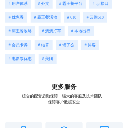
# 用户体系
# 外卖
# 霸王餐平台
# api接口
# 优惠券
# 霸王餐活动
# 618
# 云瞻618
# 霸王餐攻略
# 滴滴打车
# 本地出行
# 会员卡券
# 结算
# 饿了么
# 抖客
# 电影票优惠
# 美团
更多服务
综合的配套后勤保障，强大的客服及技术团队，
保障客户数据安全