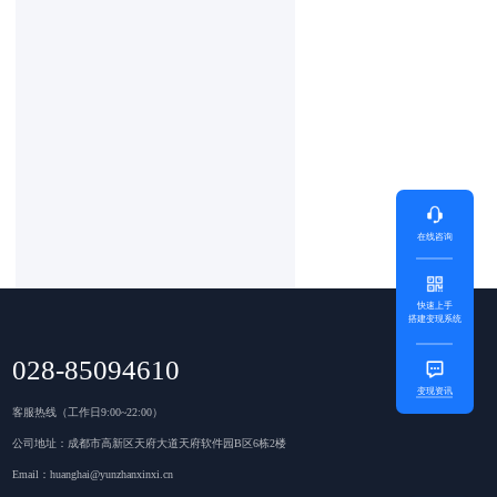
在线咨询
快速上手
搭建变现系统
028-85094610
变现资讯
客服热线（工作日9:00~22:00）
公司地址：成都市高新区天府大道天府软件园B区6栋2楼
Email：huanghai@yunzhanxinxi.cn