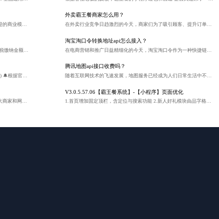
外卖霸王餐商家怎么用？
随着互联网的迅速发展，微商已经成为了一种非常受欢迎的商业模式。然而，许多微商在经营过程中都会遇到一个共同的问题：如何拓展客源？
在外卖行业竞争日趋激烈的今天，商家们为了吸引顾客、提升订单量，纷纷推出各种促销活动。"霸王餐"作为一种创新的营销手段，不仅能够吸引顾客的注意，还能有效提升商家的知名度和销量。本文将探讨外卖商家如何利用"霸王餐"活动，实现营销目标。
淘宝淘口令转换地址api怎么接入？
尊敬的各位老板： 为方便大家在提现时更清晰地了解个税缴纳金额，我们全新上线了「个税计算器」功能！该工具将帮助您快速测算提现所需缴纳的税款，让资金规划更省心。 📲 操作路径： 登录云瞻开放平台→财务管理→个税计算器 欢迎各位老板前往使用，如有疑问可随时联系客服。感谢您的支持！🙏
在电商营销和推广日益精细化的今天，淘宝淘口令作为一种快捷链接用户与商品的工具，被广泛应用于社交分享场景中。为了更好地利用淘口令进行推广和数据分析，接入淘宝淘口令转换地址API成为了很多开发者和商家的需求。本文将详细介绍如何接入这一API，以便将淘口令转换为可以直接访问的淘宝商品链接，进而提升用户体验和营销效率。
腾讯地图api接口收费吗？
📣【京东外卖】重要通知‼ ➢活动名称：京东外卖(活动2) 🔔根据官方要求于3月11日起作业，邀请商家入驻将按照分大区绑定对应邀请码，请各推广者及时调整。入驻推荐人信息栏请正确填写对应区域的邀请码，填写不正确或者没填写无效，不能结算。 分区邀请码如下： 华东：12309293 华南：12325215 华西：12325217 华北：12325222 华中：12325219 ➢3月结算标准： 1、对标美团完善基础装修，确保用户体感。 2、商家上线后再去看状态是否需要绑定钱包、（不是所有商家都需要单独绑定 ），避免商户无法在T+5内结算到账，产生客诉。 3、门店首次开启营业状态后30天内，有效营业天数≥14天。 为保障用户品质外卖的体验，有效营业的定义为同时满足以下条件： (1）门店审核通过并上线营业； (2）营业日的营业时长≥4小时； (3）商品原价不高于美团或饿了么原价； (4）商品数量不少于美团或饿了么； (5）门店有效单量：门店首次开启营业状态后30天内完成订单量≥3单，需绑定小时达钱包。 ✅注意事项：在商家注册入驻过程中，推荐人信息栏请一定要正确填写云瞻分区邀请码，填写不正确或者没填写无效，无法结算。 云瞻-京东外卖(活动2)商户入驻流程：https://www.yuque.com/zouludaifengdenvzi/tetgw2/gfqtb9mruy3z1bgo?singleDoc# 云瞻-京东外卖(活动2)交单：https://f.wps.cn/g/Ufw8odOM/ 各位老板按照商家入驻流程作业，联系客服邀请进群🎉 预祝各位老板大卖
随着互联网技术的飞速发展，地图服务已经成为人们日常生活中不可或缺的一部分。腾讯地图作为国内领先的地图服务商，为广大开发者提供了丰富的API接口，助力开发者快速构建地图应用。那么，这些API接口是否收费呢？
V3.0.5.57.06【霸王餐系统】-【小程序】页面优化
淘宝联盟作为阿里巴巴旗下的一个广告联盟平台，为广大商家和网站主提供了丰富的推广资源和合作机会。其中，商品转链API接口是一项重要的技术支持，允许合作伙伴将普通商品链接转换为带有自己标识的推广链接，从而在用户通过这些链接购买商品时获得佣金。本文将介绍淘宝联盟商品转链API接口的价格及其使用价值。
1.首页增加固定顶栏，含定位与搜索功能 2.新人好礼模块由品字格变更为长条banner，多条数据用轮播样式展示，轮播3秒切帧，支持手动切帧、循环轮播 3.抢单页面页面需动态读秒展示倒计时，展示抢单用户头像 4.下单提交页界面优化 5.邀请好友下单增加排行榜 6.banner自定义配置增加上传格式新增gif格式 7.订阅号消息通知