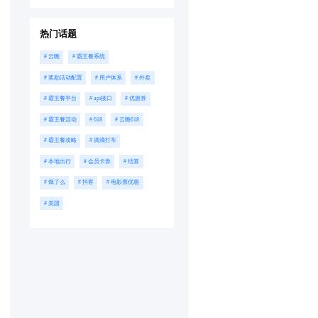
热门话题
# 云瞻
# 霸王餐系统
# 奖励活动配置
# 用户体系
# 外卖
# 霸王餐平台
# api接口
# 优惠券
# 霸王餐活动
# 618
# 云瞻618
# 霸王餐攻略
# 滴滴打车
# 本地出行
# 会员卡券
# 结算
# 饿了么
# 抖客
# 电影票优惠
# 美团