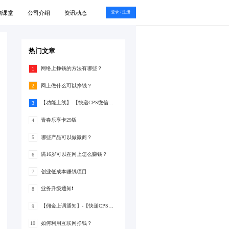
瞻课堂
公司介绍
资讯动态
登录 / 注册
热门文章
网络上挣钱的方法有哪些？
1
网上做什么可以挣钱？
2
【功能上线】-【快递CPS微信支付分】
3
青春乐享卡29版
4
哪些产品可以做微商？
5
满16岁可以在网上怎么赚钱？
6
创业低成本赚钱项目
7
业务升级通知❗
8
【佣金上调通知】-【快递CPS】-佣金上调至20%
9
如何利用互联网挣钱？
10